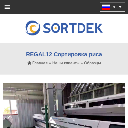
RU
REGAL12 Сортировка риса
Главная
»
Наши клиенты
»
Образцы